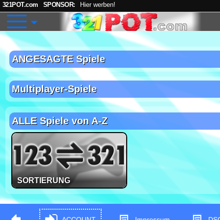
321POT.com
SPONSOR:
Hier werben!
ANGESAGTE Spiele
Multiplayer-Spiele
ALLE Spiele von A-Z
SORTIERUNG
ACCOUNT
Impressum
DS