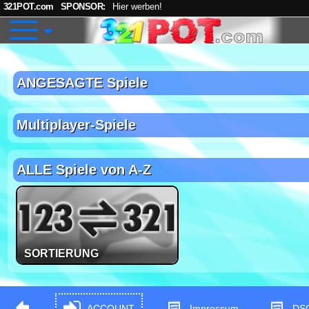
321POT.com
SPONSOR:
Hier werben!
ANGESAGTE Spiele
Multiplayer-Spiele
ALLE Spiele von A-Z
SORTIERUNG
ACCOUNT
Impressum
DS