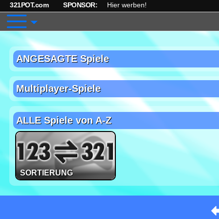
321POT.com
SPONSOR:
Hier werben!
ANGESAGTE Spiele
Multiplayer-Spiele
ALLE Spiele von A-Z
SORTIERUNG