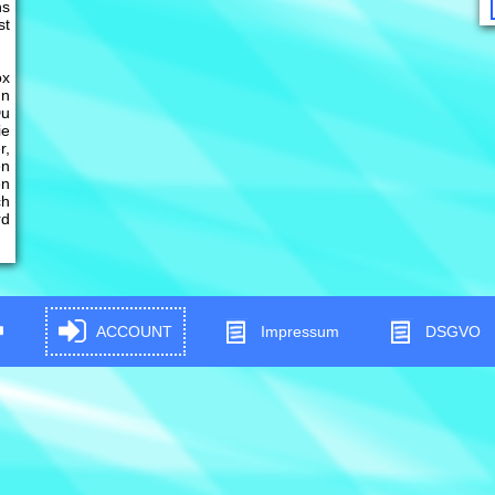
ns
st
ox
nn
Du
ie
r,
en
en
ch
rd
ACCOUNT
Impressum
DSGVO