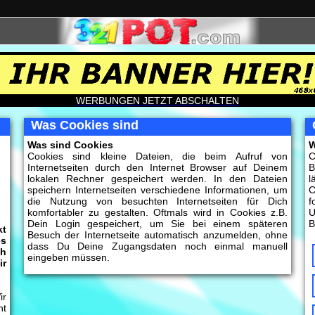
WERBUNGEN JETZT ABSCHALTEN
Was Cookies sind
Was sind Cookies
W
Cookies sind kleine Dateien, die beim Aufruf von
C
Internetseiten durch den Internet Browser auf Deinem
B
lokalen Rechner gespeichert werden. In den Dateien
l
speichern Internetseiten verschiedene Informationen, um
C
die Nutzung von besuchten Internetseiten für Dich
f
komfortabler zu gestalten. Oftmals wird in Cookies z.B.
U
Dein Login gespeichert, um Sie bei einem späteren
B
kt
Besuch der Internetseite automatisch anzumelden, ohne
es
dass Du Deine Zugangsdaten noch einmal manuell
ch
eingeben müssen.
ir
ir
ht