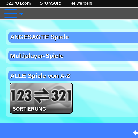
321POT.com
SPONSOR:
Hier werben!
ANGESAGTE Spiele
Multiplayer-Spiele
ALLE Spiele von A-Z
SORTIERUNG