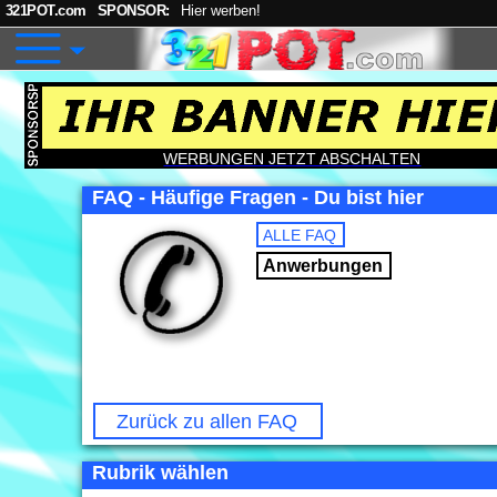
321POT.com
SPONSOR:
Hier werben!
WERBUNGEN JETZT ABSCHALTEN
FAQ - Häufige Fragen - Du bist hier
ALLE FAQ
Anwerbungen
Zurück zu allen FAQ
Rubrik wählen