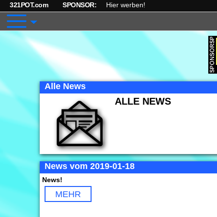
321POT.com
SPONSOR:
Hier werben!
Alle News
ALLE NEWS
News vom 2019-01-18
News!
MEHR