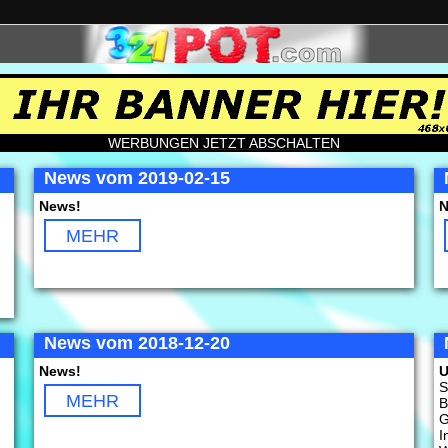
WERBUNGEN JETZT ABSCHALTEN
News vom 2019-02-15
News!
N
MEHR
News vom 2018-12-20
News!
U
S
MEHR
B
G
I