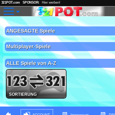
321POT.com
SPONSOR:
Hier werben!
ANGESAGTE Spiele
Multiplayer-Spiele
ALLE Spiele von A-Z
SORTIERUNG
ACCOUNT
Impressum
DS