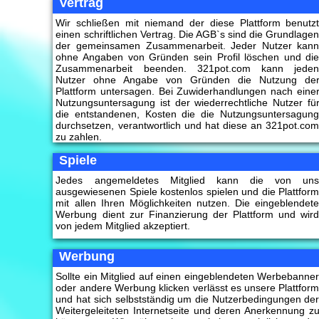
Vertrag
Wir schließen mit niemand der diese Plattform benutz
einen schriftlichen Vertrag. Die AGB`s sind die Grundlage
der gemeinsamen Zusammenarbeit. Jeder Nutzer kan
ohne Angaben von Gründen sein Profil löschen und di
Zusammenarbeit beenden. 321pot.com kann jede
Nutzer ohne Angabe von Gründen die Nutzung de
Plattform untersagen. Bei Zuwiderhandlungen nach eine
Nutzungsuntersagung ist der wiederrechtliche Nutzer fü
die entstandenen, Kosten die die Nutzungsuntersagun
durchsetzen, verantwortlich und hat diese an 321pot.co
zu zahlen.
Spiele
Jedes angemeldetes Mitglied kann die von un
ausgewiesenen Spiele kostenlos spielen und die Plattfor
mit allen Ihren Möglichkeiten nutzen. Die eingeblendet
Werbung dient zur Finanzierung der Plattform und wir
von jedem Mitglied akzeptiert.
Werbung
Sollte ein Mitglied auf einen eingeblendeten Werbebanne
oder andere Werbung klicken verlässt es unsere Plattfor
und hat sich selbstständig um die Nutzerbedingungen de
Weitergeleiteten Internetseite und deren Anerkennung z