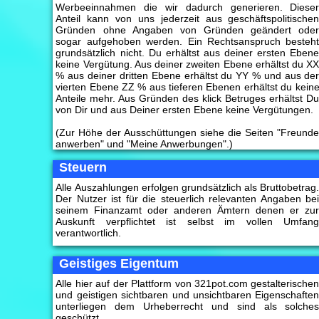
Werbeeinnahmen die wir dadurch generieren. Diese
Anteil kann von uns jederzeit aus geschäftspolitische
Gründen ohne Angaben von Gründen geändert ode
sogar aufgehoben werden. Ein Rechtsanspruch besteh
grundsätzlich nicht. Du erhältst aus deiner ersten Eben
keine Vergütung. Aus deiner zweiten Ebene erhältst du X
% aus deiner dritten Ebene erhältst du YY % und aus de
vierten Ebene ZZ % aus tieferen Ebenen erhältst du kein
Anteile mehr. Aus Gründen des klick Betruges erhältst D
von Dir und aus Deiner ersten Ebene keine Vergütungen.
(Zur Höhe der Ausschüttungen siehe die Seiten "Freund
anwerben" und "Meine Anwerbungen".)
Steuern
Alle Auszahlungen erfolgen grundsätzlich als Bruttobetrag
Der Nutzer ist für die steuerlich relevanten Angaben be
seinem Finanzamt oder anderen Ämtern denen er zu
Auskunft verpflichtet ist selbst im vollen Umfan
verantwortlich.
Geistiges Eigentum
Alle hier auf der Plattform von 321pot.com gestalterische
und geistigen sichtbaren und unsichtbaren Eigenschafte
unterliegen dem Urheberrecht und sind als solche
geschützt.