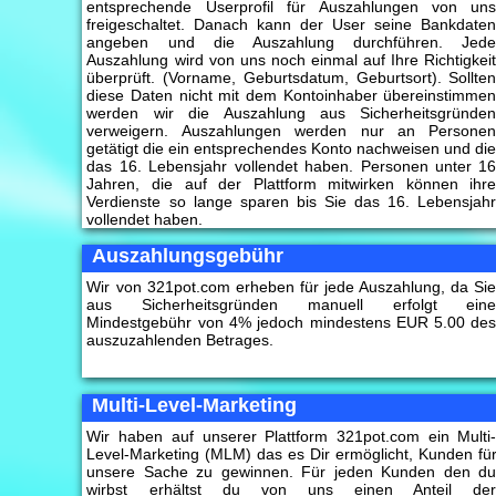
entsprechende Userprofil für Auszahlungen von un
freigeschaltet. Danach kann der User seine Bankdate
angeben und die Auszahlung durchführen. Jed
Auszahlung wird von uns noch einmal auf Ihre Richtigkei
überprüft. (Vorname, Geburtsdatum, Geburtsort). Sollte
diese Daten nicht mit dem Kontoinhaber übereinstimme
werden wir die Auszahlung aus Sicherheitsgründe
verweigern. Auszahlungen werden nur an Persone
getätigt die ein entsprechendes Konto nachweisen und di
das 16. Lebensjahr vollendet haben. Personen unter 1
Jahren, die auf der Plattform mitwirken können ihr
Verdienste so lange sparen bis Sie das 16. Lebensjah
vollendet haben.
Auszahlungsgebühr
Wir von 321pot.com erheben für jede Auszahlung, da Si
aus Sicherheitsgründen manuell erfolgt ein
Mindestgebühr von 4% jedoch mindestens EUR 5.00 de
auszuzahlenden Betrages.
Multi-Level-Marketing
Wir haben auf unserer Plattform 321pot.com ein Multi
Level-Marketing (MLM) das es Dir ermöglicht, Kunden fü
unsere Sache zu gewinnen. Für jeden Kunden den d
wirbst erhältst du von uns einen Anteil de