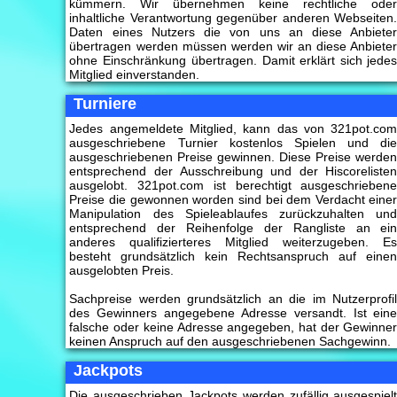
kümmern. Wir übernehmen keine rechtliche ode
inhaltliche Verantwortung gegenüber anderen Webseiten
Daten eines Nutzers die von uns an diese Anbiete
übertragen werden müssen werden wir an diese Anbiete
ohne Einschränkung übertragen. Damit erklärt sich jede
Mitglied einverstanden.
Turniere
Jedes angemeldete Mitglied, kann das von 321pot.co
ausgeschriebene Turnier kostenlos Spielen und di
ausgeschriebenen Preise gewinnen. Diese Preise werde
entsprechend der Ausschreibung und der Hiscoreliste
ausgelobt. 321pot.com ist berechtigt ausgeschrieben
Preise die gewonnen worden sind bei dem Verdacht eine
Manipulation des Spieleablaufes zurückzuhalten un
entsprechend der Reihenfolge der Rangliste an ei
anderes qualifizierteres Mitglied weiterzugeben. E
besteht grundsätzlich kein Rechtsanspruch auf eine
ausgelobten Preis.
Sachpreise werden grundsätzlich an die im Nutzerprofi
des Gewinners angegebene Adresse versandt. Ist ein
falsche oder keine Adresse angegeben, hat der Gewinne
keinen Anspruch auf den ausgeschriebenen Sachgewinn.
Jackpots
Die ausgeschrieben Jackpots werden zufällig ausgespiel