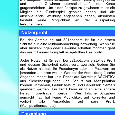
und bei dem Gewinner automatisch auf seinem Kont
gutgeschrieben. Um einen Jackpot zu gewinnen muss ei
Mitglied ein Turnierspiel gespielt haben und di
anschließende Werbung angesehen haben, ansonste
besteht keine Möglichkeit an der Ausspielun
teilzunehmen.
Nutzerprofil
Bei der Anmeldung auf 321pot.com ist für die erste
Schritte nur eine Minimalanmeldung notwendig. Wenn Si
aber Auszahlungen oder Gewinne erhalten möchten geh
das nur mit einem komplett ausgefüllten Userprofil.
Jeder Nutzer ist für sein bei 321pot.com erstelltes Profi
und dessen Sicherheit selbst verantwortlich. Geben Si
als Nutzer niemals Ihr Pseudonym oder Ihr Passwort a
jemanden anderen weiter. Wer bei der Anmeldung falsch
Angaben macht hat kein Recht auf Korrektur. WICHTIG
aus Sicherheitsgründen und Schutz vor Manipulatio
können Vornamen, Geburtsdatum und Geburtsort niemal
geändert werden. Ein Profil kann nicht an eine ander
Person übertragen werden. Wer falsche Angabe
gemacht hat, hat keine Möglichkeit auf Korrektur un
verliert alle Ansprüche auf sein Profil
(Manipulationsschutz)
Einzahlung