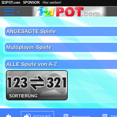
321POT.com
SPONSOR:
Hier werben!
ANGESAGTE Spiele
Multiplayer-Spiele
ALLE Spiele von A-Z
SORTIERUNG
ACCOUNT
Impressum
DS