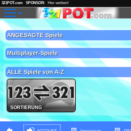
321POT.com
SPONSOR:
Hier werben!
ANGESAGTE Spiele
Multiplayer-Spiele
ALLE Spiele von A-Z
SORTIERUNG
ACCOUNT
Impressum
DS