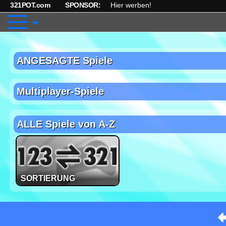
321POT.com
SPONSOR:
Hier werben!
ANGESAGTE Spiele
Multiplayer-Spiele
ALLE Spiele von A-Z
SORTIERUNG