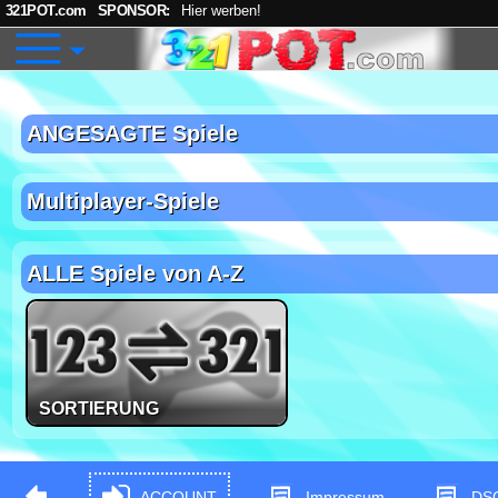
321POT.com
SPONSOR:
Hier werben!
ANGESAGTE Spiele
Multiplayer-Spiele
ALLE Spiele von A-Z
SORTIERUNG
ACCOUNT
Impressum
DS