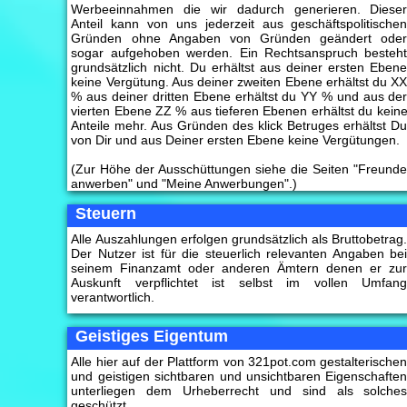
Werbeeinnahmen die wir dadurch generieren. Diese
Anteil kann von uns jederzeit aus geschäftspolitische
Gründen ohne Angaben von Gründen geändert ode
sogar aufgehoben werden. Ein Rechtsanspruch besteh
grundsätzlich nicht. Du erhältst aus deiner ersten Eben
keine Vergütung. Aus deiner zweiten Ebene erhältst du X
% aus deiner dritten Ebene erhältst du YY % und aus de
vierten Ebene ZZ % aus tieferen Ebenen erhältst du kein
Anteile mehr. Aus Gründen des klick Betruges erhältst D
von Dir und aus Deiner ersten Ebene keine Vergütungen.
(Zur Höhe der Ausschüttungen siehe die Seiten "Freund
anwerben" und "Meine Anwerbungen".)
Steuern
Alle Auszahlungen erfolgen grundsätzlich als Bruttobetrag
Der Nutzer ist für die steuerlich relevanten Angaben be
seinem Finanzamt oder anderen Ämtern denen er zu
Auskunft verpflichtet ist selbst im vollen Umfan
verantwortlich.
Geistiges Eigentum
Alle hier auf der Plattform von 321pot.com gestalterische
und geistigen sichtbaren und unsichtbaren Eigenschafte
unterliegen dem Urheberrecht und sind als solche
geschützt.