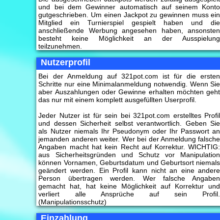
und bei dem Gewinner automatisch auf seinem Kont
gutgeschrieben. Um einen Jackpot zu gewinnen muss ei
Mitglied ein Turnierspiel gespielt haben und di
anschließende Werbung angesehen haben, ansonste
besteht keine Möglichkeit an der Ausspielun
teilzunehmen.
Nutzerprofil
Bei der Anmeldung auf 321pot.com ist für die erste
Schritte nur eine Minimalanmeldung notwendig. Wenn Si
aber Auszahlungen oder Gewinne erhalten möchten geh
das nur mit einem komplett ausgefüllten Userprofil.
Jeder Nutzer ist für sein bei 321pot.com erstelltes Profi
und dessen Sicherheit selbst verantwortlich. Geben Si
als Nutzer niemals Ihr Pseudonym oder Ihr Passwort a
jemanden anderen weiter. Wer bei der Anmeldung falsch
Angaben macht hat kein Recht auf Korrektur. WICHTIG
aus Sicherheitsgründen und Schutz vor Manipulatio
können Vornamen, Geburtsdatum und Geburtsort niemal
geändert werden. Ein Profil kann nicht an eine ander
Person übertragen werden. Wer falsche Angabe
gemacht hat, hat keine Möglichkeit auf Korrektur un
verliert alle Ansprüche auf sein Profil
(Manipulationsschutz)
Einzahlung