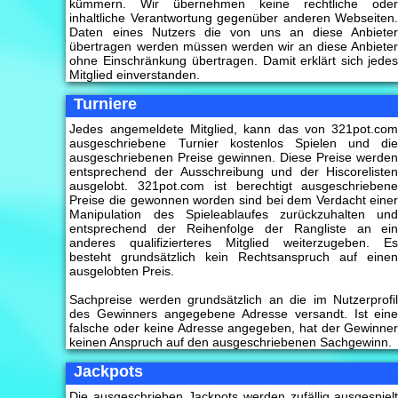
kümmern. Wir übernehmen keine rechtliche ode
inhaltliche Verantwortung gegenüber anderen Webseiten
Daten eines Nutzers die von uns an diese Anbiete
übertragen werden müssen werden wir an diese Anbiete
ohne Einschränkung übertragen. Damit erklärt sich jede
Mitglied einverstanden.
Turniere
Jedes angemeldete Mitglied, kann das von 321pot.co
ausgeschriebene Turnier kostenlos Spielen und di
ausgeschriebenen Preise gewinnen. Diese Preise werde
entsprechend der Ausschreibung und der Hiscoreliste
ausgelobt. 321pot.com ist berechtigt ausgeschrieben
Preise die gewonnen worden sind bei dem Verdacht eine
Manipulation des Spieleablaufes zurückzuhalten un
entsprechend der Reihenfolge der Rangliste an ei
anderes qualifizierteres Mitglied weiterzugeben. E
besteht grundsätzlich kein Rechtsanspruch auf eine
ausgelobten Preis.
Sachpreise werden grundsätzlich an die im Nutzerprofi
des Gewinners angegebene Adresse versandt. Ist ein
falsche oder keine Adresse angegeben, hat der Gewinne
keinen Anspruch auf den ausgeschriebenen Sachgewinn.
Jackpots
Die ausgeschrieben Jackpots werden zufällig ausgespiel