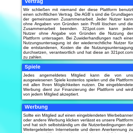
Vertrag
Wir schließen mit niemand der diese Plattform benutz
einen schriftlichen Vertrag. Die AGB`s sind die Grundlage
der gemeinsamen Zusammenarbeit. Jeder Nutzer kan
ohne Angaben von Gründen sein Profil löschen und di
Zusammenarbeit beenden. 321pot.com kann jede
Nutzer ohne Angabe von Gründen die Nutzung de
Plattform untersagen. Bei Zuwiderhandlungen nach eine
Nutzungsuntersagung ist der wiederrechtliche Nutzer fü
die entstandenen, Kosten die die Nutzungsuntersagun
durchsetzen, verantwortlich und hat diese an 321pot.co
zu zahlen.
Spiele
Jedes angemeldetes Mitglied kann die von un
ausgewiesenen Spiele kostenlos spielen und die Plattfor
mit allen Ihren Möglichkeiten nutzen. Die eingeblendet
Werbung dient zur Finanzierung der Plattform und wir
von jedem Mitglied akzeptiert.
Werbung
Sollte ein Mitglied auf einen eingeblendeten Werbebanne
oder andere Werbung klicken verlässt es unsere Plattfor
und hat sich selbstständig um die Nutzerbedingungen de
Weitergeleiteten Internetseite und deren Anerkennung z