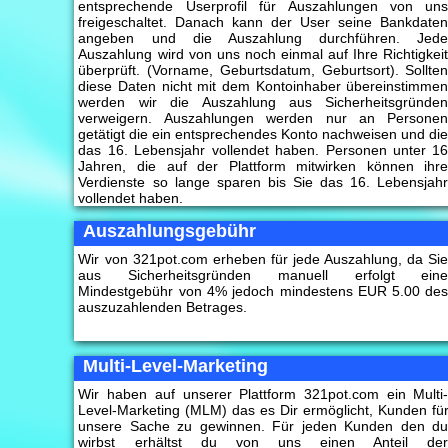
entsprechende Userprofil für Auszahlungen von un
freigeschaltet. Danach kann der User seine Bankdate
angeben und die Auszahlung durchführen. Jed
Auszahlung wird von uns noch einmal auf Ihre Richtigkei
überprüft. (Vorname, Geburtsdatum, Geburtsort). Sollte
diese Daten nicht mit dem Kontoinhaber übereinstimme
werden wir die Auszahlung aus Sicherheitsgründe
verweigern. Auszahlungen werden nur an Persone
getätigt die ein entsprechendes Konto nachweisen und di
das 16. Lebensjahr vollendet haben. Personen unter 1
Jahren, die auf der Plattform mitwirken können ihr
Verdienste so lange sparen bis Sie das 16. Lebensjah
vollendet haben.
Auszahlungsgebühr
Wir von 321pot.com erheben für jede Auszahlung, da Si
aus Sicherheitsgründen manuell erfolgt ein
Mindestgebühr von 4% jedoch mindestens EUR 5.00 de
auszuzahlenden Betrages.
Multi-Level-Marketing
Wir haben auf unserer Plattform 321pot.com ein Multi
Level-Marketing (MLM) das es Dir ermöglicht, Kunden fü
unsere Sache zu gewinnen. Für jeden Kunden den d
wirbst erhältst du von uns einen Anteil de