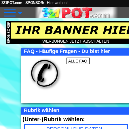
321POT.com
SPONSOR:
Hier werben!
WERBUNGEN JETZT ABSCHALTEN
FAQ - Häufige Fragen - Du bist hier
ALLE FAQ
Rubrik wählen
(Unter-)Rubrik wählen: