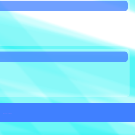
Hypnose in Berlin