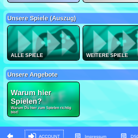
Unsere Spiele (Auszug)
ALLE SPIELE
WEITERE SPIELE
Unsere Angebote
Warum hier
Spielen?
Warum Du hier zum Spielen richtig
bist!
ACCOUNT
Impressum
DS