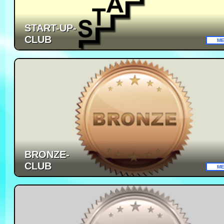
START-UP-
CLUB
VORTEILE
M
START-UP
CLUB
VORTEILE
JETZT ANMELD
BRONZE-
CLUB
M
VORTEILE
BRONZE-
CLUB