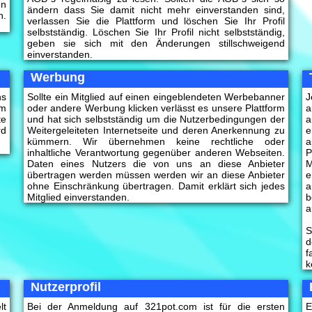
en
ändern dass Sie damit nicht mehr einverstanden sind,
n.
verlassen Sie die Plattform und löschen Sie Ihr Profil
selbstständig. Löschen Sie Ihr Profil nicht selbstständig,
geben sie sich mit den Änderungen stillschweigend
einverstanden.
Werbung
ns
Sollte ein Mitglied auf einen eingeblendeten Werbebanner
J
rm
oder andere Werbung klicken verlässt es unsere Plattform
a
te
und hat sich selbstständig um die Nutzerbedingungen der
a
rd
Weitergeleiteten Internetseite und deren Anerkennung zu
e
kümmern. Wir übernehmen keine rechtliche oder
a
inhaltliche Verantwortung gegenüber anderen Webseiten.
P
Daten eines Nutzers die von uns an diese Anbieter
M
übertragen werden müssen werden wir an diese Anbieter
e
ohne Einschränkung übertragen. Damit erklärt sich jedes
a
Mitglied einverstanden.
b
a
S
d
f
k
Nutzerprofil
lt
Bei der Anmeldung auf 321pot.com ist für die ersten
E