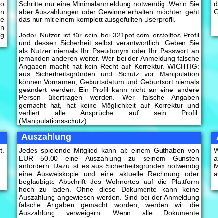
to
Schritte nur eine Minimalanmeldung notwendig. Wenn Sie
d
in
aber Auszahlungen oder Gewinne erhalten möchten geht
G
ie
das nur mit einem komplett ausgefüllten Userprofil.
en
ng
Jeder Nutzer ist für sein bei 321pot.com erstelltes Profil
und dessen Sicherheit selbst verantwortlich. Geben Sie
als Nutzer niemals Ihr Pseudonym oder Ihr Passwort an
jemanden anderen weiter. Wer bei der Anmeldung falsche
Angaben macht hat kein Recht auf Korrektur. WICHTIG:
aus Sicherheitsgründen und Schutz vor Manipulation
können Vornamen, Geburtsdatum und Geburtsort niemals
geändert werden. Ein Profil kann nicht an eine andere
Person übertragen werden. Wer falsche Angaben
gemacht hat, hat keine Möglichkeit auf Korrektur und
verliert alle Ansprüche auf sein Profil.
(Manipulationsschutz)
Auszahlung
t.
Jedes spielende Mitglied kann ab einem Guthaben von
W
EUR 50.00 eine Auszahlung zu seinem Gunsten
a
anfordern. Dazu ist es aus Sicherheitsgründen notwendig
M
eine Ausweiskopie und eine aktuelle Rechnung oder
a
beglaubigte Abschrift des Wohnortes auf die Plattform
hoch zu laden. Ohne diese Dokumente kann keine
Auszahlung angewiesen werden. Sind bei der Anmeldung
falsche Angaben gemacht worden, werden wir die
Auszahlung verweigern. Wenn alle Dokumente