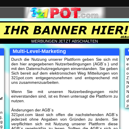
WERBUNGEN JETZT ABSCHALTEN
Multi-Level-Marketing
Durch die Nutzung unserer Plattform geben Sie sich mit
W
den hier angegebenen Nutzerbedingungen (AGB`s ) und
e
mit den Datenschutzregelungen einverstanden. Sie geben
d
Sich bereit auf dem elektronischen Weg Mitteilungen von
o
321pot.com entgegenzunehmen und entsprechend mit
Z
uns zusammenzuarbeiten.
N
P
Wenn Sie mit unseren Nutzerbedingungen nicht
N
einverstanden sind, ist es Ihnen untersagt die Plattform zu
d
uf
nutzen.
d
z
Änderungen der AGB`s
on
321pot.com lässt sich offen die nachstehenden AGB`s
g,
jederzeit ohne Angaben von Gründen zu ändern. Sie
ng
verpflichten sich mit Nutzung unserer Plattform diese
ng
AGB`s regelmäßig zu lesen. Sollten die AGB`s sich so