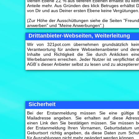
vierten Ebene ZZ % aus tieferen Ebenen erhältst du kei
Anteile mehr. Aus Gründen des klick Betruges erhältst 
von Dir und aus Deiner ersten Ebene keine Vergütungen
(Zur Höhe der Ausschüttungen siehe die Seiten "Freun
anwerben" und "Meine Anwerbungen".)
Drittanbieter-Webseiten, Weiterleitung
Wir von 321pot.com übernehmen grundsätzlich kei
Verantwortung für andere Webseitenanbieter und der
Inhalte und Richtigkeit die Sie durch Anklicken ein
Werbebanners erreichen. Jeder Nutzer ist verpflichtet d
AGB`s dieser Anbieter selbst zu lesen und zu akzeptieren
Sicherheit
Bei der Erstanmeldung müssen Sie eine gültige 
Mailadresse angeben. Sie erhalten auf diese Adres
einen Link den Sie bestätigen müssen. Sie müssen b
der Erstanmeldung Ihren Vornamen, Geburtsdatum u
Geburtsort richtig angeben, da diese Daten zum Schu
für Auszahlungen nicht mehr geändert werden können.