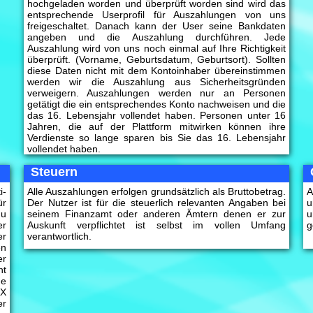
hochgeladen worden und überprüft worden sind wird das
entsprechende Userprofil für Auszahlungen von uns
freigeschaltet. Danach kann der User seine Bankdaten
angeben und die Auszahlung durchführen. Jede
Auszahlung wird von uns noch einmal auf Ihre Richtigkeit
überprüft. (Vorname, Geburtsdatum, Geburtsort). Sollten
diese Daten nicht mit dem Kontoinhaber übereinstimmen
werden wir die Auszahlung aus Sicherheitsgründen
verweigern. Auszahlungen werden nur an Personen
getätigt die ein entsprechendes Konto nachweisen und die
das 16. Lebensjahr vollendet haben. Personen unter 16
Jahren, die auf der Plattform mitwirken können ihre
Verdienste so lange sparen bis Sie das 16. Lebensjahr
vollendet haben.
Steuern
i-
Alle Auszahlungen erfolgen grundsätzlich als Bruttobetrag.
A
ür
Der Nutzer ist für die steuerlich relevanten Angaben bei
u
du
seinem Finanzamt oder anderen Ämtern denen er zur
u
er
Auskunft verpflichtet ist selbst im vollen Umfang
g
er
verantwortlich.
en
er
ht
ne
XX
er