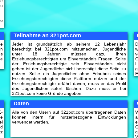
ne
Du
.
de
Teilnahme an 321pot.com
ne
Jeder ist grundsätzlich ab seinem 12 Lebensjahr
D
en
berechtigt bei 321pot.com mitzumachen. Jugendliche
w
es
unter 18 Jahren müssen dazu Ihren
v
ie
Erziehungsberechtigten um Einverständnis Fragen. Sollte
G
.
der Erziehungsberechtigte sein Einverständnis nicht
L
geben ist der Jugendliche nicht berechtigt diese Seite zu
g
nutzen. Sollte ein Jugendlicher ohne Erlaubnis seines
E
Erziehungsberechtigten diese Plattform nutzen und der
Erziehungsberechtigte erfährt davon, muss er das Profil
des Jugendlichen sofort löschen. Dazu muss er bei
321pot.com keine Gründe angeben.
Daten
E-
Alle von den Usern auf 321pot.com übertragenen Daten
W
se
können intern für nutzerbezogene Entwicklungen
a
ei
verwendet werden.
e
nd
G
tz
g
V