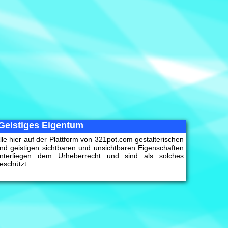
Geistiges Eigentum
lle hier auf der Plattform von 321pot.com gestalterischen
nd geistigen sichtbaren und unsichtbaren Eigenschaften
nterliegen dem Urheberrecht und sind als solches
eschützt.