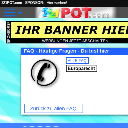
321POT.com
SPONSOR:
Hier werben!
WERBUNGEN JETZT ABSCHALTEN
FAQ - Häufige Fragen - Du bist hier
ALLE FAQ
Europarecht
Zurück zu allen FAQ