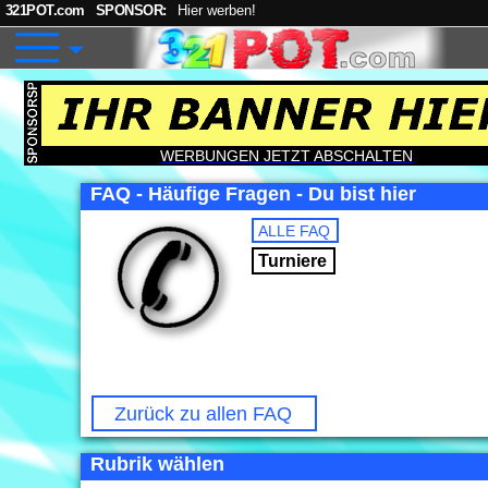
321POT.com
SPONSOR:
Hier werben!
WERBUNGEN JETZT ABSCHALTEN
FAQ - Häufige Fragen - Du bist hier
ALLE FAQ
Turniere
Zurück zu allen FAQ
Rubrik wählen