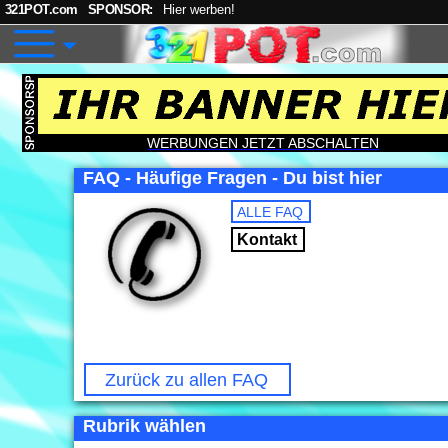
321POT.com
SPONSOR:
Hier werben!
WERBUNGEN JETZT ABSCHALTEN
FAQ - Häufige Fragen - Du bist hier
ALLE FAQ
Kontakt
Zurück zu allen FAQ
Rubrik wählen