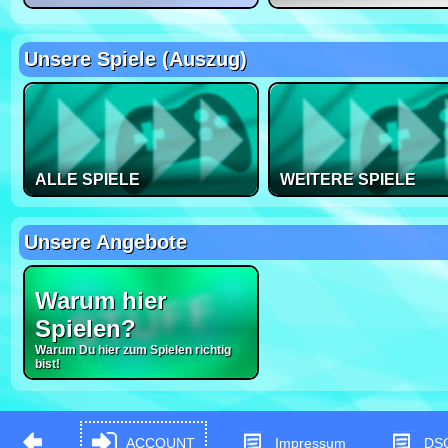
Unsere Spiele (Auszug)
ALLE SPIELE
WEITERE SPIELE
Unsere Angebote
Warum hier
Spielen?
Warum Du hier zum Spielen richtig
bist!
ACCOUNT
Impressum
DS