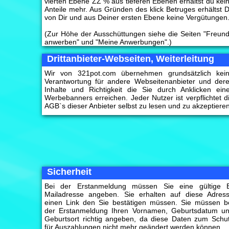
vierten Ebene ZZ % aus tieferen Ebenen erhältst du kei
Anteile mehr. Aus Gründen des klick Betruges erhältst 
von Dir und aus Deiner ersten Ebene keine Vergütungen
(Zur Höhe der Ausschüttungen siehe die Seiten "Freun
anwerben" und "Meine Anwerbungen".)
Drittanbieter-Webseiten, Weiterleitung
Wir von 321pot.com übernehmen grundsätzlich kei
Verantwortung für andere Webseitenanbieter und der
Inhalte und Richtigkeit die Sie durch Anklicken ein
Werbebanners erreichen. Jeder Nutzer ist verpflichtet d
AGB`s dieser Anbieter selbst zu lesen und zu akzeptieren
Sicherheit
Bei der Erstanmeldung müssen Sie eine gültige 
Mailadresse angeben. Sie erhalten auf diese Adres
einen Link den Sie bestätigen müssen. Sie müssen b
der Erstanmeldung Ihren Vornamen, Geburtsdatum u
Geburtsort richtig angeben, da diese Daten zum Schu
für Auszahlungen nicht mehr geändert werden können.