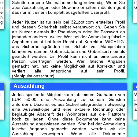
to
Schritte nur eine Minimalanmeldung notwendig. Wenn Sie
d
in
aber Auszahlungen oder Gewinne erhalten möchten geht
G
ie
das nur mit einem komplett ausgefüllten Userprofil.
en
ng
Jeder Nutzer ist für sein bei 321pot.com erstelltes Profil
und dessen Sicherheit selbst verantwortlich. Geben Sie
als Nutzer niemals Ihr Pseudonym oder Ihr Passwort an
jemanden anderen weiter. Wer bei der Anmeldung falsche
Angaben macht hat kein Recht auf Korrektur. WICHTIG:
aus Sicherheitsgründen und Schutz vor Manipulation
können Vornamen, Geburtsdatum und Geburtsort niemals
geändert werden. Ein Profil kann nicht an eine andere
Person übertragen werden. Wer falsche Angaben
gemacht hat, hat keine Möglichkeit auf Korrektur und
verliert alle Ansprüche auf sein Profil.
(Manipulationsschutz)
Auszahlung
t.
Jedes spielende Mitglied kann ab einem Guthaben von
W
EUR 50.00 eine Auszahlung zu seinem Gunsten
a
anfordern. Dazu ist es aus Sicherheitsgründen notwendig
M
eine Ausweiskopie und eine aktuelle Rechnung oder
a
beglaubigte Abschrift des Wohnortes auf die Plattform
hoch zu laden. Ohne diese Dokumente kann keine
Auszahlung angewiesen werden. Sind bei der Anmeldung
falsche Angaben gemacht worden, werden wir die
Auszahlung verweigern. Wenn alle Dokumente