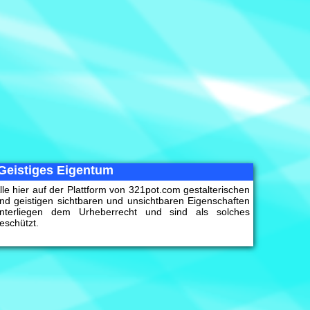
Geistiges Eigentum
lle hier auf der Plattform von 321pot.com gestalterischen
nd geistigen sichtbaren und unsichtbaren Eigenschaften
nterliegen dem Urheberrecht und sind als solches
eschützt.