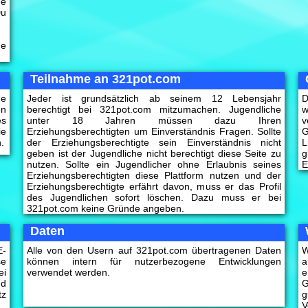
ne
Du
.
de
Teilnahme an 321pot.com
ne
Jeder ist grundsätzlich ab seinem 12 Lebensjahr
D
en
berechtigt bei 321pot.com mitzumachen. Jugendliche
w
es
unter 18 Jahren müssen dazu Ihren
v
ie
Erziehungsberechtigten um Einverständnis Fragen. Sollte
G
.
der Erziehungsberechtigte sein Einverständnis nicht
L
geben ist der Jugendliche nicht berechtigt diese Seite zu
g
nutzen. Sollte ein Jugendlicher ohne Erlaubnis seines
E
Erziehungsberechtigten diese Plattform nutzen und der
Erziehungsberechtigte erfährt davon, muss er das Profil
des Jugendlichen sofort löschen. Dazu muss er bei
321pot.com keine Gründe angeben.
Daten
E-
Alle von den Usern auf 321pot.com übertragenen Daten
W
se
können intern für nutzerbezogene Entwicklungen
a
ei
verwendet werden.
e
nd
G
tz
g
V