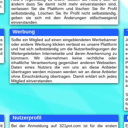
en
ändern dass Sie damit nicht mehr einverstanden sind,
n.
verlassen Sie die Plattform und löschen Sie Ihr Profil
selbstständig. Löschen Sie Ihr Profil nicht selbstständig,
geben sie sich mit den Änderungen stillschweigend
einverstanden.
Werbung
ns
Sollte ein Mitglied auf einen eingeblendeten Werbebanner
J
rm
oder andere Werbung klicken verlässt es unsere Plattform
a
te
und hat sich selbstständig um die Nutzerbedingungen der
a
rd
Weitergeleiteten Internetseite und deren Anerkennung zu
e
kümmern. Wir übernehmen keine rechtliche oder
a
inhaltliche Verantwortung gegenüber anderen Webseiten.
P
Daten eines Nutzers die von uns an diese Anbieter
M
übertragen werden müssen werden wir an diese Anbieter
e
ohne Einschränkung übertragen. Damit erklärt sich jedes
a
Mitglied einverstanden.
b
a
S
d
f
k
Nutzerprofil
lt
Bei der Anmeldung auf 321pot.com ist für die ersten
E