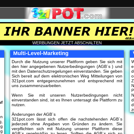
WERBUNGEN JETZT ABSCHALTEN
Multi-Level-Marketing
Durch die Nutzung unserer Plattform geben Sie sich mit
W
den hier angegebenen Nutzerbedingungen (AGB`s ) und
e
mit den Datenschutzregelungen einverstanden. Sie geben
d
Sich bereit auf dem elektronischen Weg Mitteilungen von
o
321pot.com entgegenzunehmen und entsprechend mit
Z
uns zusammenzuarbeiten.
N
P
Wenn Sie mit unseren Nutzerbedingungen nicht
N
einverstanden sind, ist es Ihnen untersagt die Plattform zu
d
uf
nutzen.
d
z
Änderungen der AGB`s
on
321pot.com lässt sich offen die nachstehenden AGB`s
g,
jederzeit ohne Angaben von Gründen zu ändern. Sie
ng
verpflichten sich mit Nutzung unserer Plattform diese
ng
AGB`s regelmäßig zu lesen. Sollten die AGB`s sich so