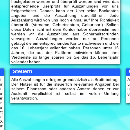
hochgeladen worden und überprüft worden sind wird das
entsprechende Userprofil für Auszahlungen von uns
freigeschaltet. Danach kann der User seine Bankdaten
angeben und die Auszahlung durchführen. Jede
Auszahlung wird von uns noch einmal auf Ihre Richtigkeit
überprüft. (Vorname, Geburtsdatum, Geburtsort). Sollten
diese Daten nicht mit dem Kontoinhaber übereinstimmen
werden wir die Auszahlung aus Sicherheitsgründen
verweigern. Auszahlungen werden nur an Personen
getätigt die ein entsprechendes Konto nachweisen und die
das 16. Lebensjahr vollendet haben. Personen unter 16
Jahren, die auf der Plattform mitwirken können ihre
Verdienste so lange sparen bis Sie das 16. Lebensjahr
vollendet haben.
Steuern
i-
Alle Auszahlungen erfolgen grundsätzlich als Bruttobetrag.
A
ür
Der Nutzer ist für die steuerlich relevanten Angaben bei
u
du
seinem Finanzamt oder anderen Ämtern denen er zur
u
er
Auskunft verpflichtet ist selbst im vollen Umfang
g
er
verantwortlich.
en
er
ht
ne
XX
er