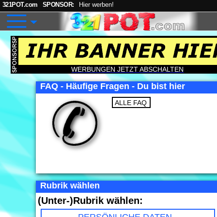
321POT.com
SPONSOR:
Hier werben!
WERBUNGEN JETZT ABSCHALTEN
FAQ - Häufige Fragen - Du bist hier
ALLE FAQ
Rubrik wählen
(Unter-)Rubrik wählen: