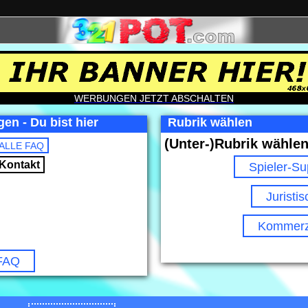
WERBUNGEN JETZT ABSCHALTEN
en - Du bist hier
Rubrik wählen
(Unter-)Rubrik wählen
ALLE FAQ
Kontakt
Spieler-Su
Juristis
Kommerzi
 FAQ