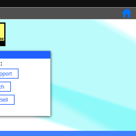
:
pport
ch
ell