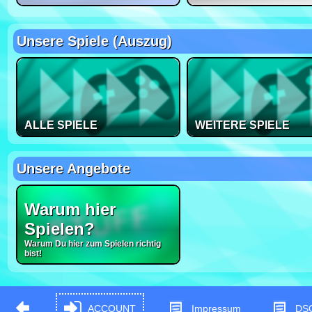
Unsere Spiele (Auszug)
ALLE SPIELE
WEITERE SPIELE
Unsere Angebote
Warum hier
Spielen?
Warum Du hier zum Spielen richtig
bist!
ACCOUNT
Impressum
DS