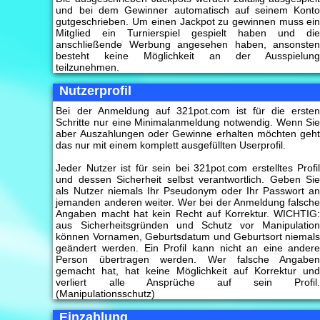
und bei dem Gewinner automatisch auf seinem Kont
gutgeschrieben. Um einen Jackpot zu gewinnen muss ei
Mitglied ein Turnierspiel gespielt haben und di
anschließende Werbung angesehen haben, ansonste
besteht keine Möglichkeit an der Ausspielun
teilzunehmen.
Nutzerprofil
Bei der Anmeldung auf 321pot.com ist für die erste
Schritte nur eine Minimalanmeldung notwendig. Wenn Si
aber Auszahlungen oder Gewinne erhalten möchten geh
das nur mit einem komplett ausgefüllten Userprofil.
Jeder Nutzer ist für sein bei 321pot.com erstelltes Profi
und dessen Sicherheit selbst verantwortlich. Geben Si
als Nutzer niemals Ihr Pseudonym oder Ihr Passwort a
jemanden anderen weiter. Wer bei der Anmeldung falsch
Angaben macht hat kein Recht auf Korrektur. WICHTIG
aus Sicherheitsgründen und Schutz vor Manipulatio
können Vornamen, Geburtsdatum und Geburtsort niemal
geändert werden. Ein Profil kann nicht an eine ander
Person übertragen werden. Wer falsche Angabe
gemacht hat, hat keine Möglichkeit auf Korrektur un
verliert alle Ansprüche auf sein Profil
(Manipulationsschutz)
Einzahlung