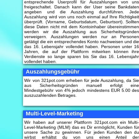
entsprechende Userprofil für Auszahlungen von un
freigeschaltet. Danach kann der User seine Bankdate
angeben und die Auszahlung durchführen. Jed
Auszahlung wird von uns noch einmal auf Ihre Richtigkei
überprüft. (Vorname, Geburtsdatum, Geburtsort). Sollte
diese Daten nicht mit dem Kontoinhaber übereinstimme
werden wir die Auszahlung aus Sicherheitsgründe
verweigern. Auszahlungen werden nur an Persone
getätigt die ein entsprechendes Konto nachweisen und di
das 16. Lebensjahr vollendet haben. Personen unter 1
Jahren, die auf der Plattform mitwirken können ihr
Verdienste so lange sparen bis Sie das 16. Lebensjah
vollendet haben.
Auszahlungsgebühr
Wir von 321pot.com erheben für jede Auszahlung, da Si
aus Sicherheitsgründen manuell erfolgt ein
Mindestgebühr von 4% jedoch mindestens EUR 5.00 de
auszuzahlenden Betrages.
Multi-Level-Marketing
Wir haben auf unserer Plattform 321pot.com ein Multi
Level-Marketing (MLM) das es Dir ermöglicht, Kunden fü
unsere Sache zu gewinnen. Für jeden Kunden den d
wirbst erhältst du von uns einen Anteil de