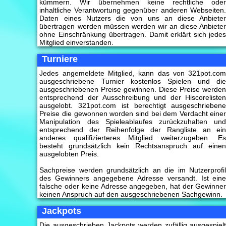
kümmern. Wir übernehmen keine rechtliche ode
inhaltliche Verantwortung gegenüber anderen Webseiten
Daten eines Nutzers die von uns an diese Anbiete
übertragen werden müssen werden wir an diese Anbiete
ohne Einschränkung übertragen. Damit erklärt sich jede
Mitglied einverstanden.
Turniere
Jedes angemeldete Mitglied, kann das von 321pot.co
ausgeschriebene Turnier kostenlos Spielen und di
ausgeschriebenen Preise gewinnen. Diese Preise werde
entsprechend der Ausschreibung und der Hiscoreliste
ausgelobt. 321pot.com ist berechtigt ausgeschrieben
Preise die gewonnen worden sind bei dem Verdacht eine
Manipulation des Spieleablaufes zurückzuhalten un
entsprechend der Reihenfolge der Rangliste an ei
anderes qualifizierteres Mitglied weiterzugeben. E
besteht grundsätzlich kein Rechtsanspruch auf eine
ausgelobten Preis.
Sachpreise werden grundsätzlich an die im Nutzerprofi
des Gewinners angegebene Adresse versandt. Ist ein
falsche oder keine Adresse angegeben, hat der Gewinne
keinen Anspruch auf den ausgeschriebenen Sachgewinn.
Jackpots
Die ausgeschrieben Jackpots werden zufällig ausgespiel