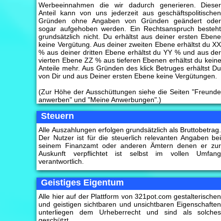
Werbeeinnahmen die wir dadurch generieren. Diese
Anteil kann von uns jederzeit aus geschäftspolitische
Gründen ohne Angaben von Gründen geändert ode
sogar aufgehoben werden. Ein Rechtsanspruch besteh
grundsätzlich nicht. Du erhältst aus deiner ersten Eben
keine Vergütung. Aus deiner zweiten Ebene erhältst du X
% aus deiner dritten Ebene erhältst du YY % und aus de
vierten Ebene ZZ % aus tieferen Ebenen erhältst du kein
Anteile mehr. Aus Gründen des klick Betruges erhältst D
von Dir und aus Deiner ersten Ebene keine Vergütungen.
(Zur Höhe der Ausschüttungen siehe die Seiten "Freund
anwerben" und "Meine Anwerbungen".)
Steuern
Alle Auszahlungen erfolgen grundsätzlich als Bruttobetrag
Der Nutzer ist für die steuerlich relevanten Angaben be
seinem Finanzamt oder anderen Ämtern denen er zu
Auskunft verpflichtet ist selbst im vollen Umfan
verantwortlich.
Geistiges Eigentum
Alle hier auf der Plattform von 321pot.com gestalterische
und geistigen sichtbaren und unsichtbaren Eigenschafte
unterliegen dem Urheberrecht und sind als solche
geschützt.