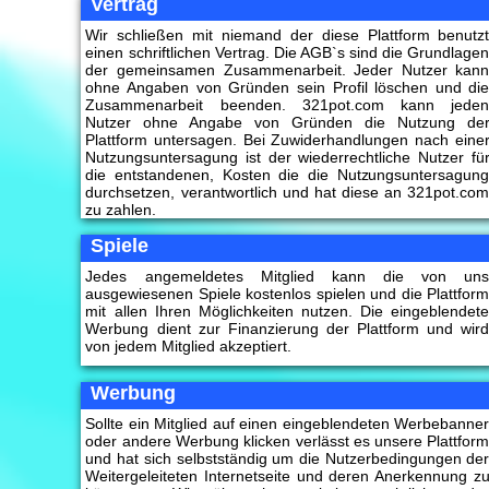
Vertrag
Wir schließen mit niemand der diese Plattform benutz
einen schriftlichen Vertrag. Die AGB`s sind die Grundlage
der gemeinsamen Zusammenarbeit. Jeder Nutzer kan
ohne Angaben von Gründen sein Profil löschen und di
Zusammenarbeit beenden. 321pot.com kann jede
Nutzer ohne Angabe von Gründen die Nutzung de
Plattform untersagen. Bei Zuwiderhandlungen nach eine
Nutzungsuntersagung ist der wiederrechtliche Nutzer fü
die entstandenen, Kosten die die Nutzungsuntersagun
durchsetzen, verantwortlich und hat diese an 321pot.co
zu zahlen.
Spiele
Jedes angemeldetes Mitglied kann die von un
ausgewiesenen Spiele kostenlos spielen und die Plattfor
mit allen Ihren Möglichkeiten nutzen. Die eingeblendet
Werbung dient zur Finanzierung der Plattform und wir
von jedem Mitglied akzeptiert.
Werbung
Sollte ein Mitglied auf einen eingeblendeten Werbebanne
oder andere Werbung klicken verlässt es unsere Plattfor
und hat sich selbstständig um die Nutzerbedingungen de
Weitergeleiteten Internetseite und deren Anerkennung z