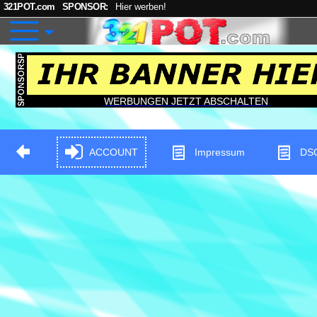
321POT.com
SPONSOR:
Hier werben!
WERBUNGEN JETZT ABSCHALTEN
ACCOUNT
Impressum
DS