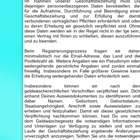
Im Rahmen unserer Geschäftsbeziehung must D
diejenigen personenbezogenen Daten bereitstellen, di
für die Aufnahme, Durchführung und Beendigung eine
Geschäftsbeziehung und zur Erfüllung der dami
verbundenen vertraglichen Pflichten erforderlich sind ode
zu deren Erhebung wir gesetzlich verpflichtet sind. Ohn
diese Daten werden wir in der Regel nicht in der lge sein
einen Vertrag mit Ihnen zu schließen, diesen auszuführe
und zu beenden.
Beim Registrierungsprozess fragen wir dahe
minimalistisch nur die Email-Adresse, das Land und di
Postleitzahl ab. Weitere Angaben wie ein Pseudonym ode
weitergehende persönliche Angaben sind zunäst einma
freiwillig. Insbesondere im Falle größerer Gewinne kan
die Erhebung weitergehender Daten erforderlich sein.
Insbesondere können wir nach de
geldwäscherechtlichen Vorschriften verpflichtet sein, Dic
anhand Deines Ausweisdokumentes zu identifizieren un
dabei Namen, Geburtsort, Geburtsdatum
Staatsangehörigkeit, Anschrift sowie Ausweisdaten z
erheben und festzuhalten. Damit wir dieser gesetzliche
Verpflichtung nachkommen können, hast Du uns nac
dem Geldwäschegesetz die notwendigen Informatione
und Unterlagen zur Verfügung zu stellen und sich i
Laufe der Geschäftsbeziehung ergebende Änderunge
unverzüglich anzuzeigen. Sollten Sie uns die notwendige