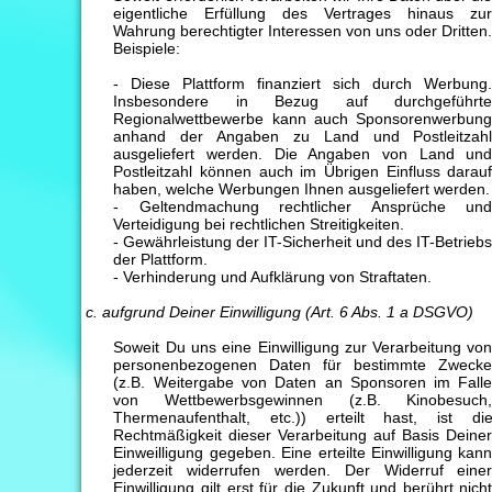
eigentliche Erfüllung des Vertrages hinaus zu
Wahrung berechtigter Interessen von uns oder Dritten
Beispiele:
- Diese Plattform finanziert sich durch Werbung
Insbesondere in Bezug auf durchgeführt
Regionalwettbewerbe kann auch Sponsorenwerbun
anhand der Angaben zu Land und Postleitzah
ausgeliefert werden. Die Angaben von Land un
Postleitzahl können auch im Übrigen Einfluss darau
haben, welche Werbungen Ihnen ausgeliefert werden.
- Geltendmachung rechtlicher Ansprüche un
Verteidigung bei rechtlichen Streitigkeiten.
- Gewährleistung der IT-Sicherheit und des IT-Betrieb
der Plattform.
- Verhinderung und Aufklärung von Straftaten.
c. aufgrund Deiner Einwilligung (Art. 6 Abs. 1 a DSGVO)
Soweit Du uns eine Einwilligung zur Verarbeitung vo
personenbezogenen Daten für bestimmte Zweck
(z.B. Weitergabe von Daten an Sponsoren im Fall
von Wettbewerbsgewinnen (z.B. Kinobesuch
Thermenaufenthalt, etc.)) erteilt hast, ist di
Rechtmäßigkeit dieser Verarbeitung auf Basis Deine
Einweilligung gegeben. Eine erteilte Einwilligung kan
jederzeit widerrufen werden. Der Widerruf eine
Einwilligung gilt erst für die Zukunft und berührt nich