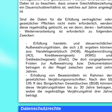
Dabei ist zu beachten, dass unsere Geschäftsbeziehun
ein Dauerschuldverhältnis ist, welches auf Jahre angeleg
ist.
Sind die Daten für die Erfüllung vertraglicher ode
gesetzlicher Pflichten nicht mehr erforderlich, werde
diese regelmäßig gelöscht, es sei denn, deren - befristet
- Weiterverarbeitung ist erforderlich zu folgende
Zwecken:
- Erfüllung handels- und steuerrechtliche
Aufbewahrungsfristen, die sich z.B. ergeben könne
aus: Handelsgesetzbuch (HGB), Abgabenordnun
(AO), Kreditwesengesetz (KWG) un
Geldwäschegesetz (GwG). Die dort vorgegebene
Fristen zur Aufbewahrung bzw. Dokumentatio
betragen in der Regel zwischen zwei und zeh
Jahren.
- Erhaltung von Beweismitteln im Rahmen de
gesetzlichen Verjährungsvorschriften. Nach den §
195 ff des Borgerlichen Gesetzbuches (BGB) könne
diese Verjährungsfristen bis zu 30 Jahre betragen
wobei die regelmäßige Verjährungsfrist drei Jahr
beträgt.
Datenschutzrechte