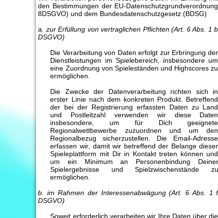
den Bestimmungen der EU-Datenschutzgrundverordnun
8DSGVO) und dem Bundesdatenschutzgesetz (BDSG)
a. zur Erfüllung von vertraglichen Pflichten (Art. 6 Abs. 1 
DSGVO)
Die Verarbeitung von Daten erfolgt zur Erbringung de
Dienstleistungen im Spielebereich, insbesondere u
eine Zuordnung von Spieleständen und Highscores z
ermöglichen.
Die Zwecke der Datenverarbeitung richten sich i
erster Linie nach dem konkreten Produkt. Betreffen
der bei der Registrierung erfassten Daten zu Lan
und Postleitzahl verwenden wir diese Date
insbesondere, um für Dich geeignet
Regionalwettbewerbe zuzuordnen und um de
Regionalbezug sicherzustellen. Die Email-Adress
erfassen wir, damit wir betreffend der Belange diese
Spieleplattform mit Dir in Kontakt treten können un
um ein Minimum an Personenbindung Deine
Spielergebnisse und Spielzwischenstände z
ermöglichen.
b. im Rahmen der Interessenabwägung (Art. 6 Abs. 1 
DSGVO)
Soweit erforderlich verarbeiten wir Ihre Daten über di