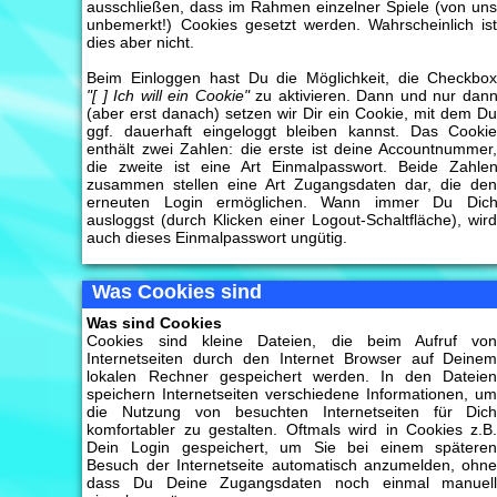
ausschließen, dass im Rahmen einzelner Spiele (von un
unbemerkt!) Cookies gesetzt werden. Wahrscheinlich is
dies aber nicht.
Beim Einloggen hast Du die Möglichkeit, die Checkbo
"[ ] Ich will ein Cookie"
zu aktivieren. Dann und nur dan
(aber erst danach) setzen wir Dir ein Cookie, mit dem D
ggf. dauerhaft eingeloggt bleiben kannst. Das Cooki
enthält zwei Zahlen: die erste ist deine Accountnummer
die zweite ist eine Art Einmalpasswort. Beide Zahle
zusammen stellen eine Art Zugangsdaten dar, die de
erneuten Login ermöglichen. Wann immer Du Dic
ausloggst (durch Klicken einer Logout-Schaltfläche), wir
auch dieses Einmalpasswort ungütig.
Was Cookies sind
Was sind Cookies
Cookies sind kleine Dateien, die beim Aufruf vo
Internetseiten durch den Internet Browser auf Deine
lokalen Rechner gespeichert werden. In den Dateie
speichern Internetseiten verschiedene Informationen, u
die Nutzung von besuchten Internetseiten für Dic
komfortabler zu gestalten. Oftmals wird in Cookies z.B
Dein Login gespeichert, um Sie bei einem spätere
Besuch der Internetseite automatisch anzumelden, ohn
dass Du Deine Zugangsdaten noch einmal manuel