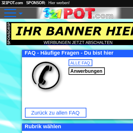
321POT.com
SPONSOR:
Hier werben!
WERBUNGEN JETZT ABSCHALTEN
FAQ - Häufige Fragen - Du bist hier
ALLE FAQ
Anwerbungen
Zurück zu allen FAQ
Rubrik wählen