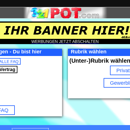
WERBUNGEN JETZT ABSCHALTEN
en - Du bist hier
Rubrik wählen
(Unter-)Rubrik wählen
ALLE FAQ
Vertrag
Privat
Gewerbl
 FAQ