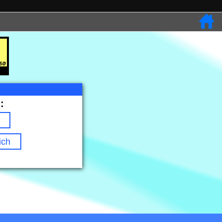
:
ich