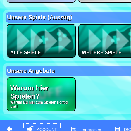
Unsere Spiele (Auszug)
ALLE SPIELE
WEITERE SPIELE
Unsere Angebote
Warum hier
Spielen?
Warum Du hier zum Spielen richtig
bist!
ACCOUNT
Impressum
DS