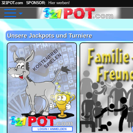
321POT.com
SPONSOR:
Hier werben!
Unsere Jackpots und Turniere
KOSTENFREI
SPIELEN
LOGIN / ANMELDEN