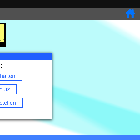
:
halten
hutz
tellen