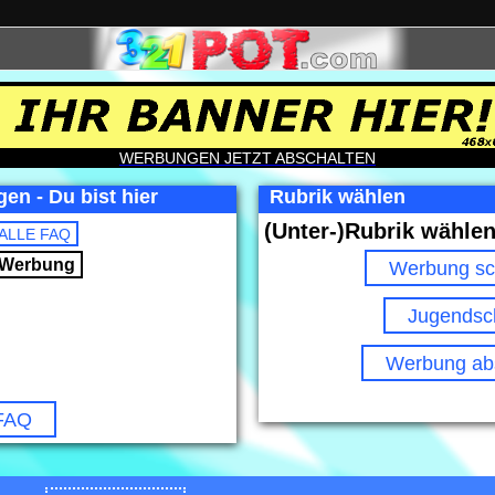
WERBUNGEN JETZT ABSCHALTEN
en - Du bist hier
Rubrik wählen
(Unter-)Rubrik wählen
ALLE FAQ
Werbung
Werbung sc
Jugendsc
Werbung abs
 FAQ