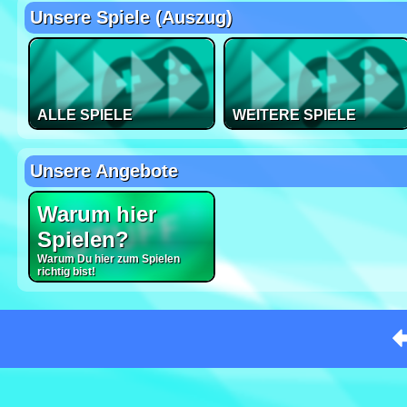
Unsere Spiele (Auszug)
ALLE SPIELE
WEITERE SPIELE
Unsere Angebote
Warum hier
Spielen?
Warum Du hier zum Spielen
richtig bist!