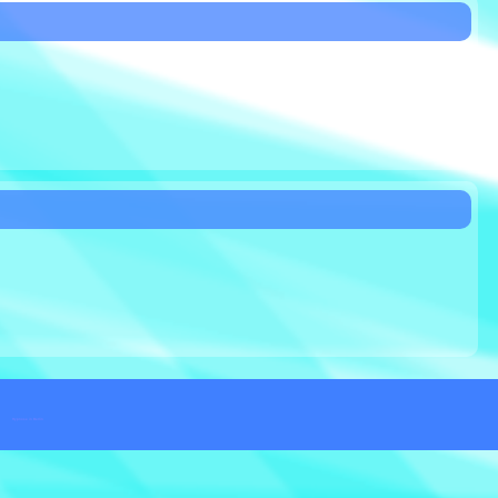
Hypnose in Berlin