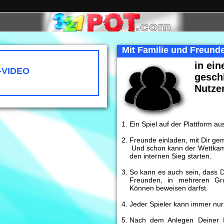
Mit Familie und Freund
in ein
-VIDEO
gesch
Nutze
Ein Spiel auf der Plattform a
NFO-VIDEO
Freunde einladen, mit Dir ge
Und schon kann der Wettkamp
den internen Sieg starten.
So kann es auch sein, dass 
Freunden, in mehreren Gru
Können beweisen darfst.
Jeder Spieler kann immer nur
Nach dem Anlegen Deiner 