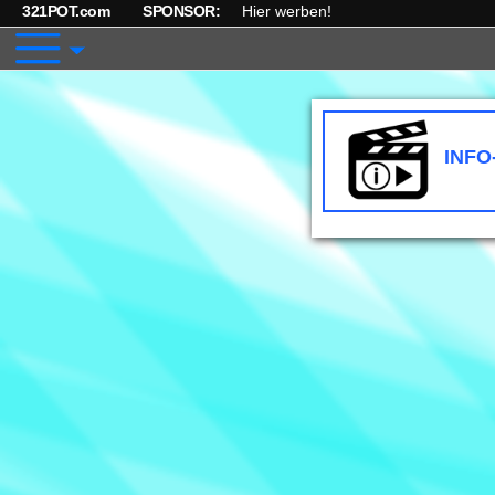
321POT.com
SPONSOR:
Hier werben!
INFO
I