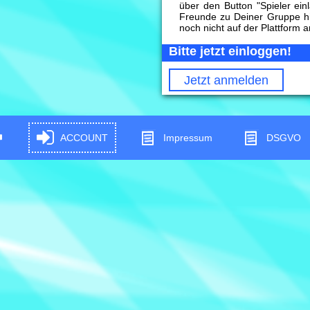
über den Button "Spieler ein
Freunde zu Deiner Gruppe h
noch nicht auf der Plattform 
Bitte jetzt einloggen!
Jetzt anmelden
ACCOUNT
Impressum
DSGVO