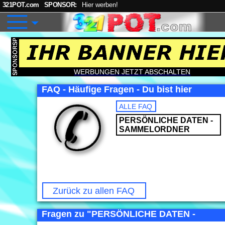
321POT.com
SPONSOR:
Hier werben!
WERBUNGEN JETZT ABSCHALTEN
FAQ - Häufige Fragen - Du bist hier
ALLE FAQ
PERSÖNLICHE DATEN -
SAMMELORDNER
Zurück zu allen FAQ
Fragen zu "PERSÖNLICHE DATEN -
SAMMELORDNER"