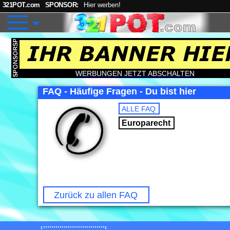
321POT.com
SPONSOR:
Hier werben!
WERBUNGEN JETZT ABSCHALTEN
FAQ - Häufige Fragen - Du bist hier
ALLE FAQ
Europarecht
Zurück zu allen FAQ