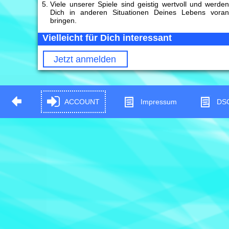
Viele unserer Spiele sind geistig wertvoll und werde
Dich in anderen Situationen Deines Lebens vora
bringen.
Vielleicht für Dich interessant
Jetzt anmelden
ACCOUNT
Impressum
DS