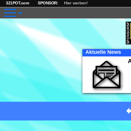
321POT.com
SPONSOR:
Hier werben!
Aktuelle News