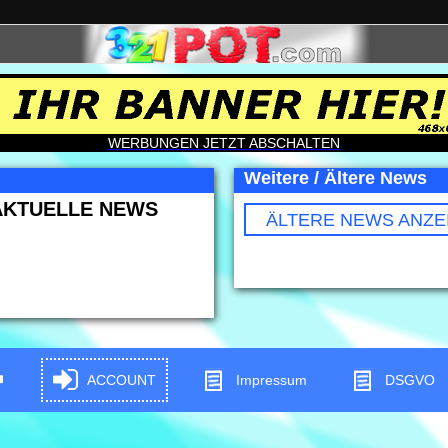
WERBUNGEN JETZT ABSCHALTEN
Weitere / Ältere News
AKTUELLE NEWS
ÄLTERE NEWS ANZE
ACCOUNT
Impressum
DSGVO