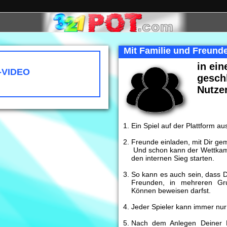
Mit Familie und Freund
in ein
-VIDEO
gesch
Nutze
Ein Spiel auf der Plattform a
NFO-VIDEO
Freunde einladen, mit Dir ge
Und schon kann der Wettkamp
den internen Sieg starten.
So kann es auch sein, dass 
Freunden, in mehreren Gru
Können beweisen darfst.
Jeder Spieler kann immer nur
Nach dem Anlegen Deiner 