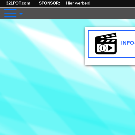
321POT.com
SPONSOR:
Hier werben!
INFO
I