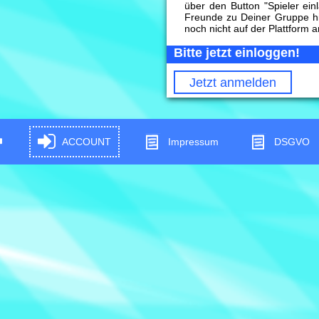
über den Button "Spieler ein
Freunde zu Deiner Gruppe h
noch nicht auf der Plattform 
Bitte jetzt einloggen!
Jetzt anmelden
ACCOUNT
Impressum
DSGVO