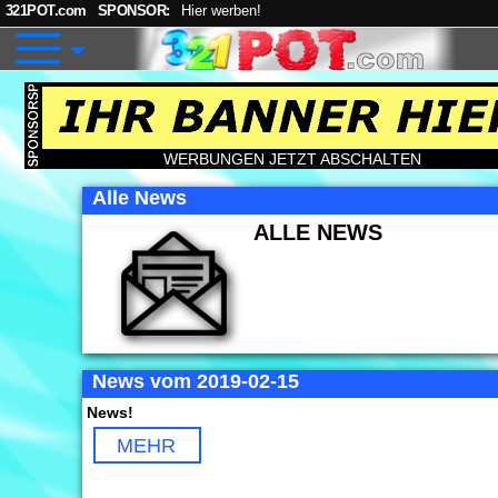
321POT.com
SPONSOR:
Hier werben!
WERBUNGEN JETZT ABSCHALTEN
Alle News
ALLE NEWS
News vom 2019-02-15
News!
MEHR