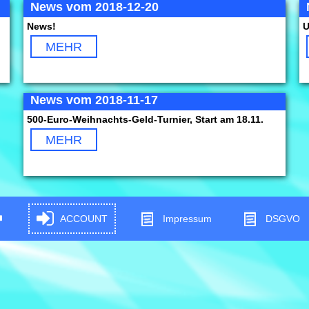
News vom 2018-12-20
News!
U
MEHR
News vom 2018-11-17
500-Euro-Weihnachts-Geld-Turnier, Start am 18.11.
MEHR
ACCOUNT
Impressum
DSGVO