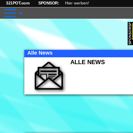
321POT.com
SPONSOR:
Hier werben!
Alle News
ALLE NEWS