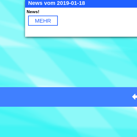
News vom 2019-01-18
News!
MEHR