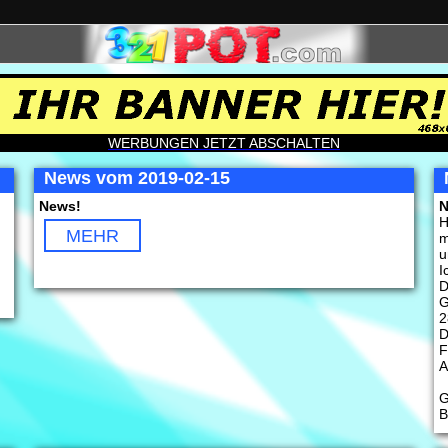
WERBUNGEN JETZT ABSCHALTEN
News vom 2019-02-15
News!
N
H
MEHR
m
u
I
D
G
2
D
F
A
G
B