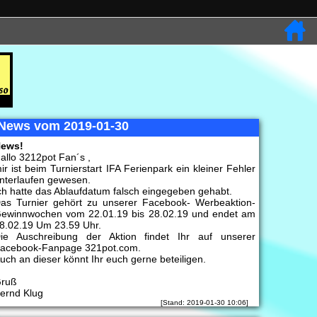
News vom 2019-01-30
ews!
allo 3212pot Fan´s ,
ir ist beim Turnierstart IFA Ferienpark ein kleiner Fehler
nterlaufen gewesen.
ch hatte das Ablaufdatum falsch eingegeben gehabt.
as Turnier gehört zu unserer Facebook- Werbeaktion-
ewinnwochen vom 22.01.19 bis 28.02.19 und endet am
8.02.19 Um 23.59 Uhr.
ie Auschreibung der Aktion findet Ihr auf unserer
acebook-Fanpage 321pot.com.
uch an dieser könnt Ihr euch gerne beteiligen.
ruß
ernd Klug
[Stand: 2019-01-30 10:06]