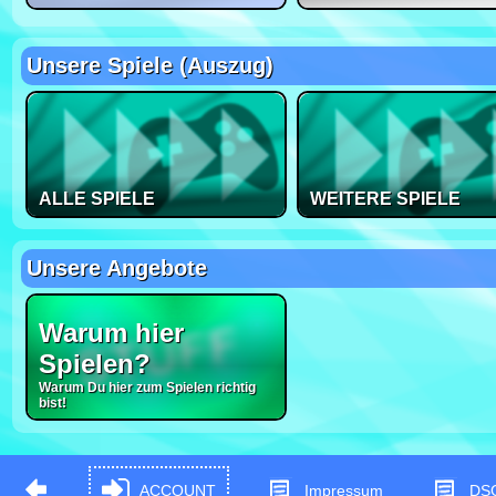
Unsere Spiele (Auszug)
ALLE SPIELE
WEITERE SPIELE
Unsere Angebote
Warum hier
Spielen?
Warum Du hier zum Spielen richtig
bist!
ACCOUNT
Impressum
DS