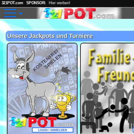
321POT.com
SPONSOR:
Hier werben!
Unsere Jackpots und Turniere
KOSTENFREI
SPIELEN
LOGIN / ANMELDEN