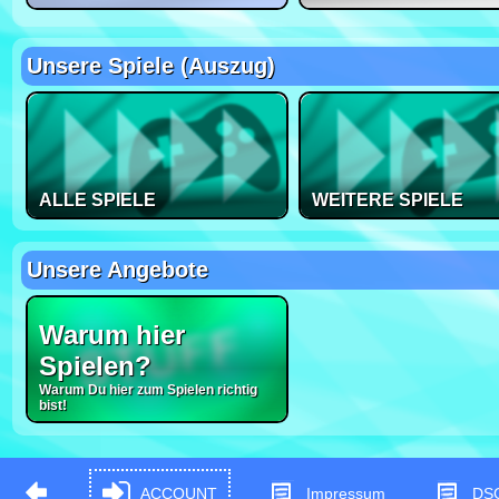
Unsere Spiele (Auszug)
ALLE SPIELE
WEITERE SPIELE
Unsere Angebote
Warum hier
Spielen?
Warum Du hier zum Spielen richtig
bist!
ACCOUNT
Impressum
DS