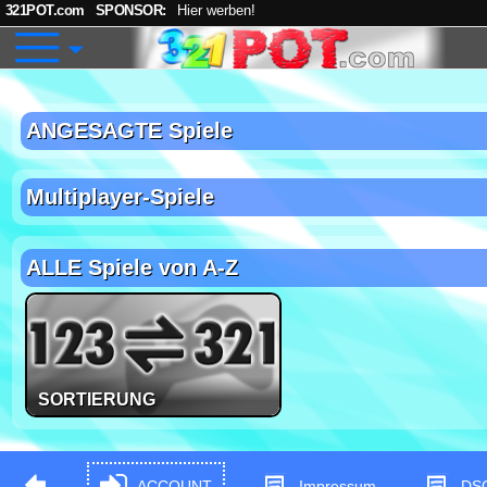
321POT.com
SPONSOR:
Hier werben!
ANGESAGTE Spiele
Multiplayer-Spiele
ALLE Spiele von A-Z
SORTIERUNG
ACCOUNT
Impressum
DS