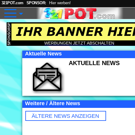
321POT.com
SPONSOR:
Hier werben!
WERBUNGEN JETZT ABSCHALTEN
Aktuelle News
AKTUELLE NEWS
Weitere / Ältere News
ÄLTERE NEWS ANZEIGEN