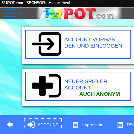
321POT.com
SPONSOR:
Hier werben!
EINLOGGEN
ACCOUNT VORHAN-
DEN UND EINLOGGEN
LOGIN
NEUER SPIELER-ACCOUNT
NEUER SPIELER-
ACCOUNT
AUCH ANONYM
PSEUDONYM, EMAIL-ADRESSE
Trage hier bitte Dein
oder ACCOUNTNUMMER
EMAIL-ADRESSE
ein:
Spielfortschritte und gesammelte
ACCOUNT
Impressum
DS
HighScores bleiben dann
PASSWORT
erhalten!